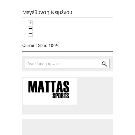
Μεγέθυνση Κειμένου
Current Size:
100%
Αναζήτηση
Φόρμα αναζήτησης