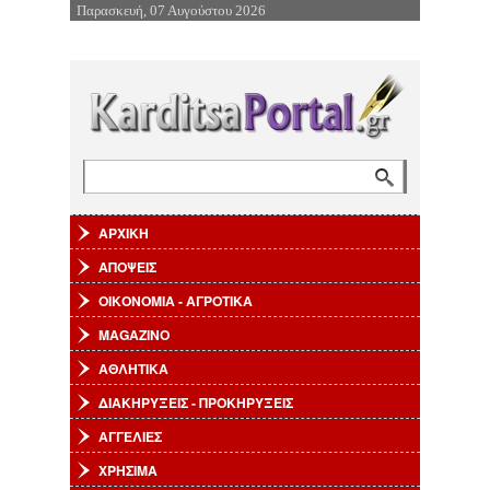
Παρασκευή, 07 Αυγούστου 2026
Επιστροφή στην Πλοήγηση
Αναζήτηση
Φόρμα αναζήτησης
ΑΡΧΙΚΗ
ΑΠΟΨΕΙΣ
ΟΙΚΟΝΟΜΙΑ - ΑΓΡΟΤΙΚΑ
MAGAZINO
ΑΘΛΗΤΙΚΑ
ΔΙΑΚΗΡΥΞΕΙΣ - ΠΡΟΚΗΡΥΞΕΙΣ
ΑΓΓΕΛΙΕΣ
ΧΡΗΣΙΜΑ