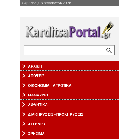
Σάββατο, 08 Αυγούστου 2026
Επιστροφή στην Πλοήγηση
Αναζήτηση
Φόρμα αναζήτησης
ΑΡΧΙΚΗ
ΑΠΟΨΕΙΣ
ΟΙΚΟΝΟΜΙΑ - ΑΓΡΟΤΙΚΑ
MAGAZINO
ΑΘΛΗΤΙΚΑ
ΔΙΑΚΗΡΥΞΕΙΣ - ΠΡΟΚΗΡΥΞΕΙΣ
ΑΓΓΕΛΙΕΣ
ΧΡΗΣΙΜΑ