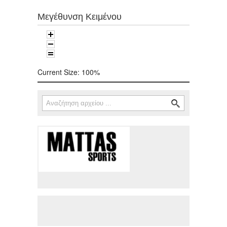
Μεγέθυνση Κειμένου
Current Size:
100%
Αναζήτηση
Φόρμα αναζήτησης