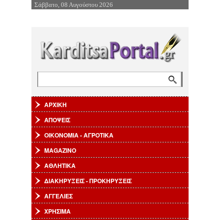
Σάββατο, 08 Αυγούστου 2026
Επιστροφή στην Πλοήγηση
Αναζήτηση
Φόρμα αναζήτησης
ΑΡΧΙΚΗ
ΑΠΟΨΕΙΣ
ΟΙΚΟΝΟΜΙΑ - ΑΓΡΟΤΙΚΑ
MAGAZINO
ΑΘΛΗΤΙΚΑ
ΔΙΑΚΗΡΥΞΕΙΣ - ΠΡΟΚΗΡΥΞΕΙΣ
ΑΓΓΕΛΙΕΣ
ΧΡΗΣΙΜΑ