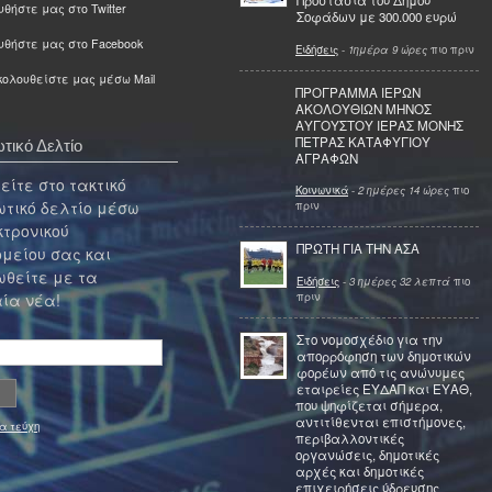
Προστασία του Δήμου
θήστε μας στο Twitter
Σοφάδων με 300.000 ευρώ
υθήστε μας στο Facebook
Ειδήσεις
-
1ημέρα 9 ώρες
πιο πριν
ολουθείστε μας μέσω Mail
ΠΡΟΓΡΑΜΜΑ ΙΕΡΩΝ
ΑΚΟΛΟΥΘΙΩΝ ΜΗΝΟΣ
ΑΥΓΟΥΣΤΟΥ ΙΕΡΑΣ ΜΟΝΗΣ
ΠΕΤΡΑΣ ΚΑΤΑΦΥΓΙΟΥ
τικό Δελτίο
ΑΓΡΑΦΩΝ
ίτε στο τακτικό
Κοινωνικά
-
2 ημέρες 14 ώρες
πιο
τικό δελτίο μέσω
πριν
κτρονικού
ΠΡΩΤΗ ΓΙΑ ΤΗΝ ΑΣΑ
μείου σας και
θείτε με τα
Ειδήσεις
-
3 ημέρες 32 λεπτά
πιο
πριν
ία νέα!
Στο νομοσχέδιο για την
απορρόφηση των δημοτικών
φορέων από τις ανώνυμες
εταιρείες ΕΥΔΑΠ και ΕΥΑΘ,
που ψηφίζεται σήμερα,
αντιτίθενται επιστήμονες,
α τεύχη
περιβαλλοντικές
οργανώσεις, δημοτικές
αρχές και δημοτικές
επιχειρήσεις ύδρευσης