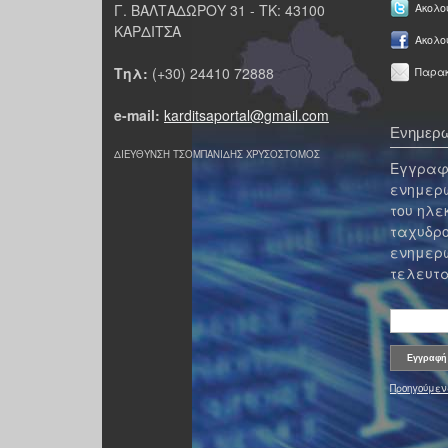
Γ. ΒΑΛΤΑΔΩΡΟΥ 31 - ΤΚ: 43100
Ακολου
ΚΑΡΔΙΤΣΑ
Ακολο
Τηλ:
(+30) 24410 72888
Παρακ
e-mail:
karditsaportal@gmail.com
Ενημερω
ΔΙΕΥΘΥΝΣΗ ΤΣΟΜΠΑΝΙΔΗΣ ΧΡΥΣΟΣΤΟΜΟΣ
Εγγραφε
ενημερω
του ηλε
ταχυδρο
ενημερω
τελευτα
Προηγούμεν