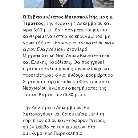
Ο Σεβασμιώτατος Μητροπολίτης μας κ.
Τιμόθεος
, την Κυριακή 4 Δεκεμβρίου και
ώρα 6:00΄μ.μ., θα πραγματοποιήσει το
καθιερωμένο εσπερινό κήρυγμά του, με
γενικό θέμα: «
Ερμηνεία στο κατά Λουκάν
άγιον Ευαγγέλιον
» στον Ιερό
Μητροπολιτικό Ναό Αγίων Κωνσταντίνου
και Ελένης Καρδίτσης. Θα προηγηθεί
ιερά παράκλησις προς τον πολιούχο και
προστάτη μας άγιο, ένδοξο ιερομάρτυρα
Σεραφείμ, αρχιεπίσκοπο Φαναρίου και
Νεοχωρίου, ενώπιον αποτμήματος της
Τιμίας Κάρας του (5:30΄μ.μ.).
Την Δευτέρα 5 Δεκεμβρίου, θα
λειτουργήσει και θα ομιλήσει, επί τη
εορτή του οσίου και θεοφόρου πατρός
ημών Σάββα του ηγιασμένου, στο
ομώνυμο Ιερό Παρεκκλήσιο