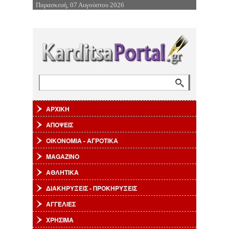
Παρασκευή, 07 Αυγούστου 2026
Επιστροφή στην Πλοήγηση
Αναζήτηση
Φόρμα αναζήτησης
ΑΡΧΙΚΗ
ΑΠΟΨΕΙΣ
ΟΙΚΟΝΟΜΙΑ - ΑΓΡΟΤΙΚΑ
MAGAZINO
ΑΘΛΗΤΙΚΑ
ΔΙΑΚΗΡΥΞΕΙΣ - ΠΡΟΚΗΡΥΞΕΙΣ
ΑΓΓΕΛΙΕΣ
ΧΡΗΣΙΜΑ