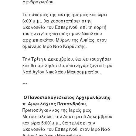
Δενδροχωρίου.
Το εσπέρας της αυτής ημέρας και ώρα
6:00΄μ.μ., θα χοροστατήσει στην
ακολουθία του Εσπερινού, επί τη εορτή
του εν αγίοις πατρός ημών Νικολάου
αρχιεπισκόπου Μύρων της Λυκίας, στον
ομώνυμο Ιερό Ναό Καρδίτσης.
Την Τρίτη 6 Δεκεμβρίου, θα λειτουργήσει
και θα ομιλήσει στον πανηγυρίζοντα Ιερό
Ναό Αγίου Νικολάου Μαυρομματίου.
***
Ο Πανοσιολογιώτατος Αρχιμανδρίτης
π. Αμφιλόχιος Παπανδρέου
,
Πρωτοσύγκελλος της Ιεράς μας
Μητροπόλεως, την Δευτέρα 5 Δεκεμβρίου
και ώρα 5:00΄μ.μ., θα τελέσει την
ακολουθία του Εσπερινού, στον Ιερό Ναό
Αγίου Νικολάου Μαραθέας.