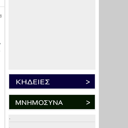
ή
ν
υ
.
.