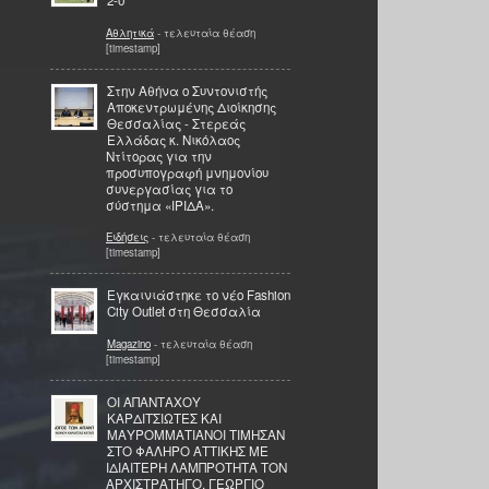
2-0
Αθλητικά
- τελευταία θέαση
[timestamp]
Στην Αθήνα ο Συντονιστής
Αποκεντρωμένης Διοίκησης
Θεσσαλίας - Στερεάς
Ελλάδας κ. Νικόλαος
Ντίτορας για την
προσυπογραφή μνημονίου
συνεργασίας για το
σύστημα «ΙΡΙΔΑ».
Ειδήσεις
- τελευταία θέαση
[timestamp]
Εγκαινιάστηκε το νέο Fashion
City Outlet στη Θεσσαλία
Magazino
- τελευταία θέαση
[timestamp]
ΟΙ ΑΠΑΝΤΑΧΟΥ
ΚΑΡΔΙΤΣΙΩΤΕΣ ΚΑΙ
ΜΑΥΡΟΜΜΑΤΙΑΝΟΙ ΤΙΜΗΣΑΝ
ΣΤΟ ΦΑΛΗΡΟ ΑΤΤΙΚΗΣ ΜΕ
ΙΔΙΑΙΤΕΡΗ ΛΑΜΠΡΟΤΗΤΑ ΤΟΝ
ΑΡΧΙΣΤΡΑΤΗΓΟ, ΓΕΩΡΓΙΟ