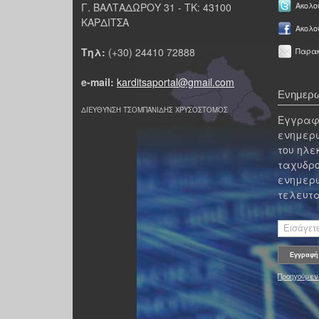
Γ. ΒΑΛΤΑΔΩΡΟΥ 31 - ΤΚ: 43100
Ακολου
ΚΑΡΔΙΤΣΑ
Ακολο
Τηλ:
(+30) 24410 72888
Παρακ
e-mail:
karditsaportal@gmail.com
Ενημερω
ΔΙΕΥΘΥΝΣΗ ΤΣΟΜΠΑΝΙΔΗΣ ΧΡΥΣΟΣΤΟΜΟΣ
Εγγραφε
ενημερω
του ηλε
ταχυδρο
ενημερω
τελευτα
Προηγούμεν