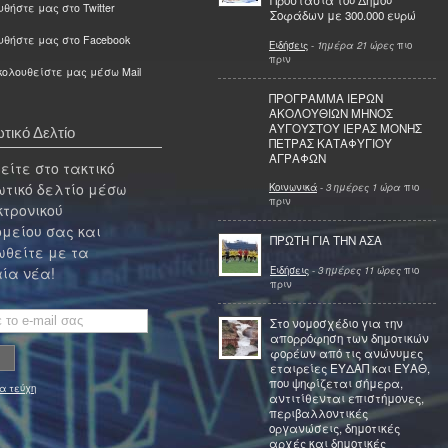
Προστασία του Δήμου
θήστε μας στο Twitter
Σοφάδων με 300.000 ευρώ
υθήστε μας στο Facebook
Ειδήσεις
-
1ημέρα 21 ώρες
πιο
πριν
ολουθείστε μας μέσω Mail
ΠΡΟΓΡΑΜΜΑ ΙΕΡΩΝ
ΑΚΟΛΟΥΘΙΩΝ ΜΗΝΟΣ
ΑΥΓΟΥΣΤΟΥ ΙΕΡΑΣ ΜΟΝΗΣ
τικό Δελτίο
ΠΕΤΡΑΣ ΚΑΤΑΦΥΓΙΟΥ
ΑΓΡΑΦΩΝ
ίτε στο τακτικό
τικό δελτίο μέσω
Κοινωνικά
-
3 ημέρες 1 ώρα
πιο
πριν
κτρονικού
μείου σας και
ΠΡΩΤΗ ΓΙΑ ΤΗΝ ΑΣΑ
θείτε με τα
Ειδήσεις
-
3 ημέρες 11 ώρες
πιο
ία νέα!
πριν
Στο νομοσχέδιο για την
απορρόφηση των δημοτικών
φορέων από τις ανώνυμες
εταιρείες ΕΥΔΑΠ και ΕΥΑΘ,
που ψηφίζεται σήμερα,
α τεύχη
αντιτίθενται επιστήμονες,
περιβαλλοντικές
οργανώσεις, δημοτικές
αρχές και δημοτικές