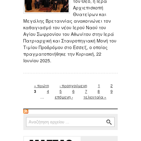
τον Θεό, η Ιερά
Αρχιεπισκοπή
Θυατείρων και
Μεγάλης Βρεταννίας ανακοινώνει τον
καθαγιασμό του νέου Ιερού Ναού του
Αγίου Σωφρονίου του Αθωνίτου στην Ιερά
Πατριαρχική και Σταυροπηγιακή Μονή του
Τιμίου Προδρόμου στο Έσσεξ, ο οποίος
πραγματοποιήθηκε την Κυριακή, 22
Ιουνίου 2025.
Σελίδες
« πρώτη
‹ προηγούμενη
1
2
3
4
5
6
7
8
9
…
επόμενη ›
τελευταία »
Φόρμα αναζήτησης
Αναζήτηση