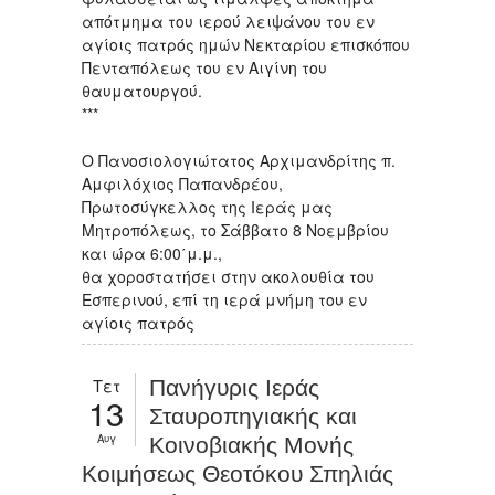
απότμημα του ιερού λειψάνου του εν
αγίοις πατρός ημών Νεκταρίου επισκόπου
Πενταπόλεως του εν Αιγίνη του
θαυματουργού.
***
Ο Πανοσιολογιώτατος Αρχιμανδρίτης π.
Αμφιλόχιος Παπανδρέου,
Πρωτοσύγκελλος της Ιεράς μας
Μητροπόλεως, το Σάββατο 8 Νοεμβρίου
και ώρα 6:00΄μ.μ.,
θα χοροστατήσει στην ακολουθία του
Εσπερινού, επί τη ιερά μνήμη του εν
αγίοις πατρός
Τετ
Πανήγυρις Ιεράς
13
Σταυροπηγιακής και
Αυγ
Κοινοβιακής Μονής
Κοιμήσεως Θεοτόκου Σπηλιάς