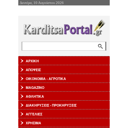
Δευτέρα, 10 Αυγούστου 2026
Επιστροφή στην Πλοήγηση
Φόρμα αναζήτησης
Αναζήτηση
ΑΡΧΙΚΗ
ΑΠΟΨΕΙΣ
ΟΙΚΟΝΟΜΙΑ - ΑΓΡΟΤΙΚΑ
MAGAZINO
ΑΘΛΗΤΙΚΑ
ΔΙΑΚΗΡΥΞΕΙΣ - ΠΡΟΚΗΡΥΞΕΙΣ
ΑΓΓΕΛΙΕΣ
ΧΡΗΣΙΜΑ