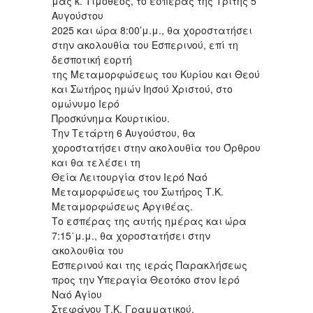
μας κ. Τιμόθεος, το εσπέρας της Τρίτης 5
Αυγούστου
2025 και ώρα 8:00’μ.μ., θα χοροστατήσει
στην ακολουθία του Εσπερινού, επί τη
δεσποτική εορτή
της Μεταμορφώσεως του Κυρίου και Θεού
και Σωτήρος ημών Ιησού Χριστού, στο
ομώνυμο Ιερό
Προσκύνημα Κουρτικίου.
Την Τετάρτη 6 Αυγούστου, θα
χοροστατήσει στην ακολουθία του Όρθρου
και θα τελέσει τη
Θεία Λειτουργία στον Ιερό Ναό
Μεταμορφώσεως του Σωτήρος Τ.Κ.
Μεταμορφώσεως Αργιθέας.
Το εσπέρας της αυτής ημέρας και ώρα
7:15΄μ.μ., θα χοροστατήσει στην
ακολουθία του
Εσπερινού και της ιεράς Παρακλήσεως
προς την Υπεραγία Θεοτόκο στον Ιερό
Ναό Αγίου
Στεφάνου Τ.Κ. Γραμματικού.