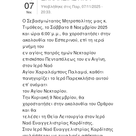
07
Υποβλήθηκε στις Παρ, 07/11/2025 -
20:33.
Νοε
Ο Σεβασμιώτατος Μητροπολίτης μας κ.
Τιμόθεος, το Σάββατο 8 Νοεμβρίου 2025
και ώρα 6:00΄μ.μ., θα χοροστατήσει στην
ακολουθία του Εσπερινού, επί τη ιερά
μνήμη του
εν αγίοις πατρός ημών Νεκταρίου
επισκόπου Πενταπόλεως του εν Αιγίνη,
στον Ιερό Ναό
Αγίου Χαραλάμπους Παλαμά, καθότι
πανηγυρίζει το Ιερό Παρεκκλήσιο αυτού
επ’ ονόματι
του Αγίου Νεκταρίου.
Την Κυριακή 9 Νοεμβρίου, θα
χοροστατήσει στην ακολουθία του Όρθρου
και θα
τελέσει τη Θεία Λειτουργία στον Ιερό
Ναό Ευαγγελιστρίας Καρδίτσης.
Στον Ιερό Ναό Ευαγγελιστρίας Καρδίτσης
φυλάσσεται ως τιμαλφές απόκτημα