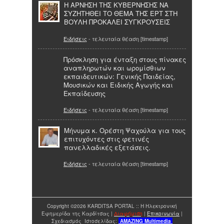
Η ΑΡΝΗΣΗ ΤΗΣ ΚΥΒΕΡΝΗΣΗΣ ΝΑ
ΣΥΖΗΤΗΘΕΙ ΤΟ ΘΕΜΑ ΤΗΣ ΕΡΤ ΣΤΗ
ΒΟΥΛΗ ΠΡΟΚΑΛΕΙ ΣΥΓΚΡΟΥΣΕΙΣ
Ειδήσεις
- τελευταία θέαση [timestamp]
Πρόσκληση για ένταξη στους πίνακες
αναπληρωτών και ωρομίσθιων
εκπαιδευτικών: Γενικής Παιδείας,
Μουσικών και Ειδικής Αγωγής και
Εκπαίδευσης
Ειδήσεις
- τελευταία θέαση [timestamp]
Μήνυμα κ. Ορέστη Ψαχούλα για τους
επιτυχόντες στις φετινές
πανελλαδικές εξετάσεις.
Ειδήσεις
- τελευταία θέαση [timestamp]
Copyright ©2026 KARDITSA PORTAL :: Η Ηλεκτρονική
Εφημερίδα της Καρδίτσας |
Διαφήμιση
|
Επικοινωνία
|
Σχεδιασμός Ιστοσελίδας:
AMAZING
Multimedia