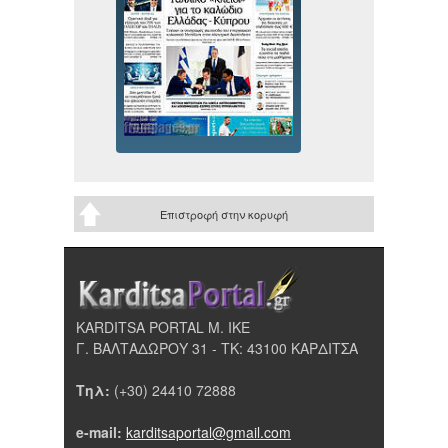
Επιστροφή στην κορυφή
KARDITSA PORTAL Μ. ΙΚΕ
Γ. ΒΑΛΤΑΔΩΡΟΥ 31 - ΤΚ: 43100 ΚΑΡΔΙΤΣΑ
Τηλ:
(+30) 24410 72888
e-mail:
karditsaportal@gmail.com