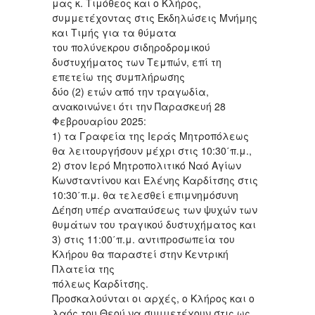
μας κ. Τιμόθεος και ο Κλήρος,
συμμετέχοντας στις Εκδηλώσεις Μνήμης
και Τιμής για τα θύματα
του πολύνεκρου σιδηροδρομικού
δυστυχήματος των Τεμπών, επί τη
επετείω της συμπλήρωσης
δύο (2) ετών από την τραγωδία,
ανακοινώνει ότι την Παρασκευή 28
Φεβρουαρίου 2025:
1) τα Γραφεία της Ιεράς Μητροπόλεως
θα λειτουργήσουν μέχρι στις 10:30΄π.μ.,
2) στον Ιερό Μητροπολιτικό Ναό Αγίων
Κωνσταντίνου και Ελένης Καρδίτσης στις
10:30΄π.μ. θα τελεσθεί επιμνημόσυνη
Δέηση υπέρ αναπαύσεως των ψυχών των
θυμάτων του τραγικού δυστυχήματος και
3) στις 11:00΄π.μ. αντιπροσωπεία του
Κλήρου θα παραστεί στην Κεντρική
Πλατεία της
πόλεως Καρδίτσης.
Προσκαλούνται οι αρχές, ο Κλήρος και ο
λαός του Θεού να συμμετέχουν στις ως