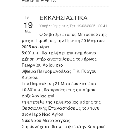
ακολουθία του Δ΄
Τετ
ΕΚΚΛΗΣΙΑΣΤΙΚΑ
19
Υποβλήθηκε στις Τετ, 19/03/2025 - 20:41.
Μαρ
Ο Σεβασμιώτατος Μητροπολίτης
μας κ. Τιμόθεος, την Πέμπτη 20 Μαρτίου
2025 και ώρα
5:00΄μ.μ., θα τελέσει επιμνημόσυνο
Δέηση υπέρ αναπαύσεως του ήρωος
Γεωργίου Λαΐου στο
ύψωμα Πετρομαγούλας Τ.Κ. Πύργου
Κιερίου.
Την Παρασκευή 21 Μαρτίου και ώρα
10:30΄π.μ., θα προστεί της επισήμου
Δοξολογίας επί
τη επετείω της τελευταίας μάχης της
Θεσσαλικής Επαναστάσεως του 1878
στον Ιερό Ναό Αγίου
Νικολάου Ματαράγκας.
Στη συνέχεια, θα μεταβεί στην Κεντρική