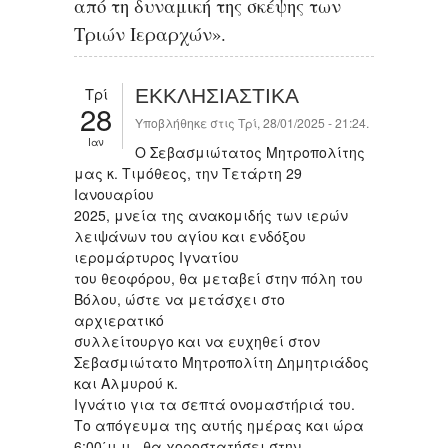
από τη δυναμική της σκέψης των
Τριών Ιεραρχών».
Τρί
ΕΚΚΛΗΣΙΑΣΤΙΚΑ
28
Υποβλήθηκε στις Τρί, 28/01/2025 - 21:24.
Ιαν
Ο Σεβασμιώτατος Μητροπολίτης
μας κ. Τιμόθεος, την Τετάρτη 29
Ιανουαρίου
2025, μνεία της ανακομιδής των ιερών
λειψάνων του αγίου και ενδόξου
ιερομάρτυρος Ιγνατίου
του θεοφόρου, θα μεταβεί στην πόλη του
Βόλου, ώστε να μετάσχει στο
αρχιερατικό
συλλείτουργο και να ευχηθεί στον
Σεβασμιώτατο Μητροπολίτη Δημητριάδος
και Αλμυρού κ.
Ιγνάτιο για τα σεπτά ονομαστήριά του.
Το απόγευμα της αυτής ημέρας και ώρα
6:00΄μ.μ., θα χοροστατήσει στην