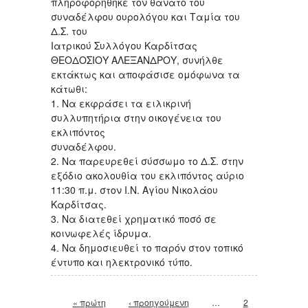
πληροφορήθηκε τον θάνατο του
συναδέλφου ουρολόγου και Ταμία του
Δ.Σ. του
Ιατρικού Συλλόγου Καρδίτσας
ΘΕΟΔΟΣΙΟΥ ΑΛΕΞΑΝΔΡΟΥ, συνήλθε
εκτάκτως και αποφάσισε ομόφωνα τα
κάτωθι:
1. Να εκφράσει τα ειλικρινή
συλλυπητήρια στην οικογένεια του
εκλιπόντος
συναδέλφου.
2. Να παρευρεθεί σύσσωμο το Δ.Σ. στην
εξόδιο ακολουθία του εκλιπόντος αύριο
11:30 π.μ. στον Ι.Ν. Αγίου Νικολάου
Καρδίτσας.
3. Να διατεθεί χρηματικό ποσό σε
κοινωφελές ίδρυμα.
4. Να δημοσιευθεί το παρόν στον τοπικό
έντυπο και ηλεκτρονικό τύπο.
Σελίδες
« πρώτη
‹ προηγούμενη
…
2