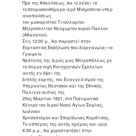
Προ της Απολύσεως, θα τελέσει το
τεσσαρακονθήμερο ιερό Μνημόσυνο υπέρ
αναπαύσεως
του μακαριστού Τιτουλαρίου
Μητροπολίτου Νεοχωρίου κυρού Παύλου
(Αθανάτου).
Στις 12:00΄μ., θα παραστεί στην
Εορταστική Εκδήλωση που διοργανώνει το
Γραφείο
Νεότητος της Ιεράς μας Μητροπόλεως με
τη συμμετοχή Κατηχητικών Σχολείων
αυτής εν όψει της
διπλής εορτής, του Ευαγγελισμού της
Υπεραγίας Θεοτόκου και της Εθνικής
Παλιγγενεσίας της
25ης Μαρτίου 1821, στο Πνευματικό
Κέντρο του Ιερού Ναού Αγίων Σοφίας,
Ιωάννου
Χρυσοστόμου και Σπυρίδωνος Καρδίτσης.
Το εσπέρας της αυτής ημέρας και ώρα
6:30΄μ.μ., θα χοροστατήσει στην