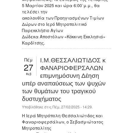
5 Μαρτίου 2025 και ώρα 6:00΄μ.μ., θα
τελέσει την
ακολουθία των Προηγιασμένων Τιμίων
Δώρων στο Ιερό Μητροπολιτικό
Παρεκκλήσιο Αγίων
Δώδεκα Αποστόλων «Κόκκινη Εκκλησιά»
Καρδίτσης.
Πέμ
Ι.Μ.ΘΕΣΣΑΛΙΩΤΙΔΟΣ κ
27
ΦΑΝΑΡΙΟΦΕΡΣΑΛΩΝ
Φεβ
επιμνημόσυνη Δέηση
υπέρ αναπαύσεως των ψυχών
των θυμάτων του τραγικού
δυστυχήματος
Υποβλήθηκε στις Πέμ, 27/02/2025 - 14:29.
Η Ιερά Μητρόπολη Θεσσαλιώτιδος και
Φαναριοφερσάλων, ο Σεβασμιώτατος
Μητροπολίτης