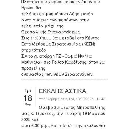
Πλατεία του χωρίου, όπου ενώπιον του
Ηρώου θα
τελέσει επιμνημόσυνο Δέηση υπέρ
αναπαύσεως των πεσόντων στην
τελευταία μάχη της
Θεσσαλικής Επαναστάσεως.
Στις 11:30΄π.μ., θα μεταβεί στο Κέντρο
Εκπαιδεύσεως Στρατονομίας (ΚΕΣΝ)
στρατόπεδο
Συνταγματάρχη ΠΖ «Θωμά Νικήτα
Μούντζια» στο Ρούσο Καρδίτσης, όπου θα
προστεί της
ονομασίας των νέων Στρατονόμων.
Τρί
ΕΚΚΛΗΣΙΑΣΤΙΚΑ
18
Υποβλήθηκε στις Τρί, 18/03/2025 - 12:48.
Μαρ
Ο Σεβασμιώτατος Μητροπολίτης
μας κ. Τιμόθεος, την Τετάρτη 19 Μαρτίου
2025 και
ώρα 6:30΄μ.μ., θα τελέσει την ακολουθία