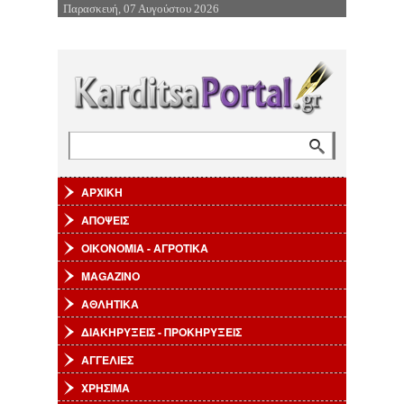
Παρασκευή, 07 Αυγούστου 2026
Επιστροφή στην Πλοήγηση
Φόρμα αναζήτησης
Αναζήτηση
ΑΡΧΙΚΗ
ΑΠΟΨΕΙΣ
ΟΙΚΟΝΟΜΙΑ - ΑΓΡΟΤΙΚΑ
MAGAZINO
ΑΘΛΗΤΙΚΑ
ΔΙΑΚΗΡΥΞΕΙΣ - ΠΡΟΚΗΡΥΞΕΙΣ
ΑΓΓΕΛΙΕΣ
ΧΡΗΣΙΜΑ