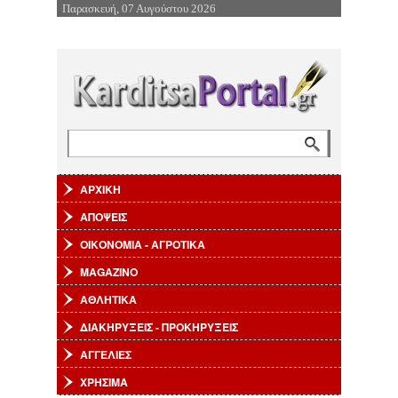
Παρασκευή, 07 Αυγούστου 2026
Επιστροφή στην Πλοήγηση
Αναζήτηση
Φόρμα αναζήτησης
ΑΡΧΙΚΗ
ΑΠΟΨΕΙΣ
ΟΙΚΟΝΟΜΙΑ - ΑΓΡΟΤΙΚΑ
MAGAZINO
ΑΘΛΗΤΙΚΑ
ΔΙΑΚΗΡΥΞΕΙΣ - ΠΡΟΚΗΡΥΞΕΙΣ
ΑΓΓΕΛΙΕΣ
ΧΡΗΣΙΜΑ