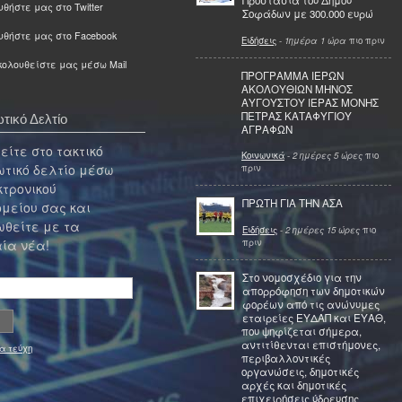
Προστασία του Δήμου
θήστε μας στο Twitter
Σοφάδων με 300.000 ευρώ
υθήστε μας στο Facebook
Ειδήσεις
-
1ημέρα 1 ώρα
πιο πριν
ολουθείστε μας μέσω Mail
ΠΡΟΓΡΑΜΜΑ ΙΕΡΩΝ
ΑΚΟΛΟΥΘΙΩΝ ΜΗΝΟΣ
ΑΥΓΟΥΣΤΟΥ ΙΕΡΑΣ ΜΟΝΗΣ
ΠΕΤΡΑΣ ΚΑΤΑΦΥΓΙΟΥ
τικό Δελτίο
ΑΓΡΑΦΩΝ
ίτε στο τακτικό
Κοινωνικά
-
2 ημέρες 5 ώρες
πιο
τικό δελτίο μέσω
πριν
κτρονικού
ΠΡΩΤΗ ΓΙΑ ΤΗΝ ΑΣΑ
μείου σας και
θείτε με τα
Ειδήσεις
-
2 ημέρες 15 ώρες
πιο
πριν
ία νέα!
Στο νομοσχέδιο για την
απορρόφηση των δημοτικών
φορέων από τις ανώνυμες
εταιρείες ΕΥΔΑΠ και ΕΥΑΘ,
που ψηφίζεται σήμερα,
αντιτίθενται επιστήμονες,
α τεύχη
περιβαλλοντικές
οργανώσεις, δημοτικές
αρχές και δημοτικές
επιχειρήσεις ύδρευσης