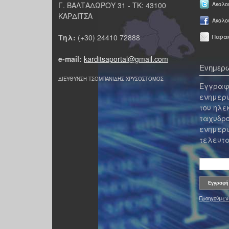
Γ. ΒΑΛΤΑΔΩΡΟΥ 31 - ΤΚ: 43100
Ακολου
ΚΑΡΔΙΤΣΑ
Ακολο
Τηλ:
(+30) 24410 72888
Παρακ
e-mail:
karditsaportal@gmail.com
Ενημερω
ΔΙΕΥΘΥΝΣΗ ΤΣΟΜΠΑΝΙΔΗΣ ΧΡΥΣΟΣΤΟΜΟΣ
Εγγραφε
ενημερω
του ηλε
ταχυδρο
ενημερω
τελευτα
Προηγούμεν