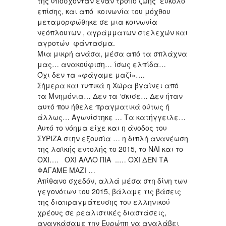
της υπόσχονταν έναν τρόπο ζωής εύκολο
επίσης, και από κοινωνία του μόχθου
μεταμορφώθηκε σε μια κοινωνία
νεόπλουτων , αγράμματων στελεχών και
αγροτών φάντασμα.
Μια μικρή ανάσα, μέσα από τα σπλάχνα
μας… ανακούφιση… ίσως ελπίδα…
Όχι δεν τα «φάγαμε μαζί»….
Σήμερα και τυπικά η Χώρα βγαίνει από
τα Μνημόνια… Δεν τα ‘σκισε… Δεν ήταν
αυτό που ήθελε πραγματικά ούτως ή
άλλως… Αγωνίστηκε … Τα κατήγγειλε…
Αυτό το νόημα είχε και η άνοδος του
ΣΥΡΙΖΑ στην εξουσία … η διπλή ανανέωση
της λαϊκής εντολής το 2015, το ΝΑΙ και το
ΟΧΙ…. ΟΧΙ ΑΛΛΟ ΠΙΑ ..… ΟΧΙ ΔΕΝ ΤΑ
ΦΑΓΑΜΕ ΜΑΖΙ …
Απίθανο σχεδόν, αλλά μέσα στη δίνη των
γεγονότων του 2015, βάλαμε τις βάσεις
της διαπραγμάτευσης του ελληνικού
χρέους σε ρεαλιστικές διαστάσεις,
αναγκάσαμε την Ευρώπη να αναλάβει