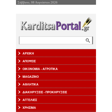
Σάββατο, 08 Αυγούστου 2026
Επιστροφή στην Πλοήγηση
Αναζήτηση
Φόρμα αναζήτησης
ΑΡΧΙΚΗ
ΑΠΟΨΕΙΣ
ΟΙΚΟΝΟΜΙΑ - ΑΓΡΟΤΙΚΑ
MAGAZINO
ΑΘΛΗΤΙΚΑ
ΔΙΑΚΗΡΥΞΕΙΣ - ΠΡΟΚΗΡΥΞΕΙΣ
ΑΓΓΕΛΙΕΣ
ΧΡΗΣΙΜΑ