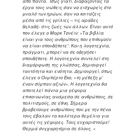
από πάντα. Ίσως γιατί, διαβάζοντας τα
έργα τους νιώθεις σαν να εισχωρείς στο
μυαλό των ηρώων, σαν να κοιτάζεις
μέσα από τις γρίλιες – τις αράδες
δηλαδή- στις ζωές των άλλων. Είναι αυτό
που έλεγε ο Μαρκ Τουέιν: «Τα βιβλία
είναι για τους ανθρώπους που επιθυμούν
να είναι οπουδήποτε”. Και η λογοτεχνία,
πράγματι, μπορεί να σε οδηγήσει
οπουδήποτε. Η λογοτεχνία συντελεί στη
διαμόρφωση της γλώσσας, δημιουργεί
ταυτότητα και ενότητα. Δημιουργεί, όπως
έλεγε ο Ουμπέρτο Έκο, «τη μέθεξη μ’
έναν σύμπαν αξιών». Η λογοτεχνία θα
αποτελεί πάντα μια γέφυρα
επικοινωνίας ανάμεσα σε ανθρώπους, σε
πολιτισμούς, σε έθνη. Σήμερα
βραβεύουμε ανθρώπους που με την πένα
τους έβαλαν τα καλύτερα θεμέλια για
αυτές τις γέφυρες. Τους ευχαριστούμε!
Θερμά συγχαρητήρια σε όλους. »