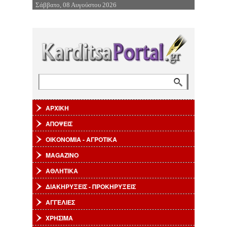
Σάββατο, 08 Αυγούστου 2026
Επιστροφή στην Πλοήγηση
Αναζήτηση
Φόρμα αναζήτησης
ΑΡΧΙΚΗ
ΑΠΟΨΕΙΣ
ΟΙΚΟΝΟΜΙΑ - ΑΓΡΟΤΙΚΑ
MAGAZINO
ΑΘΛΗΤΙΚΑ
ΔΙΑΚΗΡΥΞΕΙΣ - ΠΡΟΚΗΡΥΞΕΙΣ
ΑΓΓΕΛΙΕΣ
ΧΡΗΣΙΜΑ