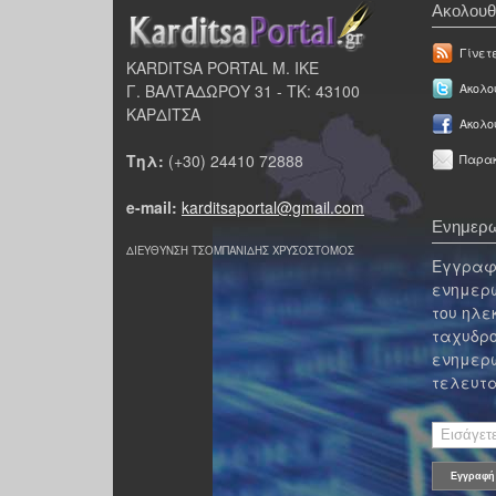
Ακολουθ
Γίνετ
KARDITSA PORTAL Μ. ΙΚΕ
Γ. ΒΑΛΤΑΔΩΡΟΥ 31 - ΤΚ: 43100
Ακολου
ΚΑΡΔΙΤΣΑ
Ακολο
Τηλ:
(+30) 24410 72888
Παρακ
e-mail:
karditsaportal@gmail.com
Ενημερω
ΔΙΕΥΘΥΝΣΗ ΤΣΟΜΠΑΝΙΔΗΣ ΧΡΥΣΟΣΤΟΜΟΣ
Εγγραφε
ενημερω
του ηλε
ταχυδρο
ενημερω
τελευτα