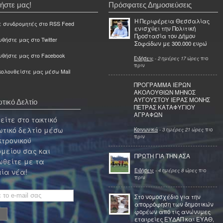
ήστε μας!
Πρόσφατες Δημοσιεύσεις
Η Περιφέρεια Θεσσαλίας
ε συνδρομητές στο RSS Feed
ενισχύει την Πολιτική
Προστασία του Δήμου
θήστε μας στο Twitter
Σοφάδων με 300.000 ευρώ
υθήστε μας στο Facebook
Ειδήσεις
-
2 ημέρες 17 ώρες
πιο
πριν
ολουθείστε μας μέσω Mail
ΠΡΟΓΡΑΜΜΑ ΙΕΡΩΝ
ΑΚΟΛΟΥΘΙΩΝ ΜΗΝΟΣ
ΑΥΓΟΥΣΤΟΥ ΙΕΡΑΣ ΜΟΝΗΣ
τικό Δελτίο
ΠΕΤΡΑΣ ΚΑΤΑΦΥΓΙΟΥ
ΑΓΡΑΦΩΝ
ίτε στο τακτικό
τικό δελτίο μέσω
Κοινωνικά
-
3 ημέρες 21 ώρες
πιο
πριν
κτρονικού
μείου σας και
ΠΡΩΤΗ ΓΙΑ ΤΗΝ ΑΣΑ
θείτε με τα
Ειδήσεις
-
4 ημέρες 8 ώρες
πιο
ία νέα!
πριν
Στο νομοσχέδιο για την
απορρόφηση των δημοτικών
φορέων από τις ανώνυμες
εταιρείες ΕΥΔΑΠ και ΕΥΑΘ,