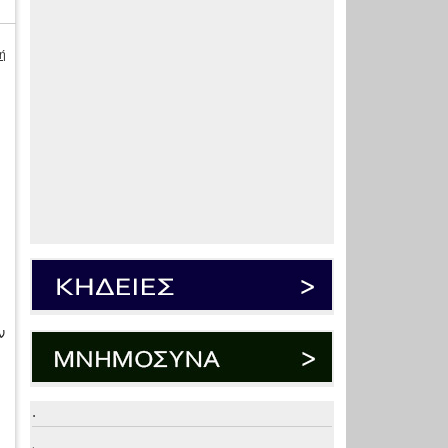
ή
ν
.
.