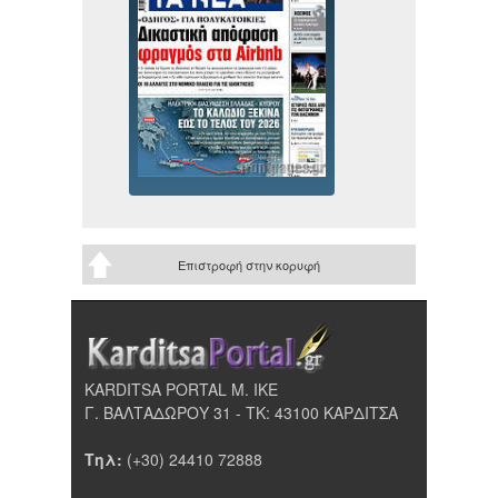
Επιστροφή στην κορυφή
KARDITSA PORTAL Μ. ΙΚΕ
Γ. ΒΑΛΤΑΔΩΡΟΥ 31 - ΤΚ: 43100 ΚΑΡΔΙΤΣΑ
Τηλ:
(+30) 24410 72888